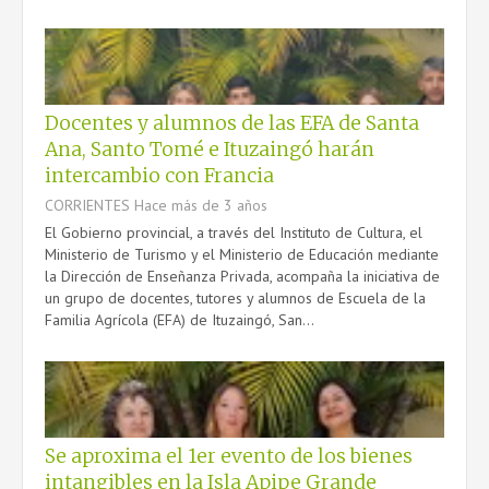
Docentes y alumnos de las EFA de Santa
Ana, Santo Tomé e Ituzaingó harán
intercambio con Francia
CORRIENTES
Hace más de 3 años
El Gobierno provincial, a través del Instituto de Cultura, el
Ministerio de Turismo y el Ministerio de Educación mediante
la Dirección de Enseñanza Privada, acompaña la iniciativa de
un grupo de docentes, tutores y alumnos de Escuela de la
Familia Agrícola (EFA) de Ituzaingó, San...
Se aproxima el 1er evento de los bienes
intangibles en la Isla Apipe Grande