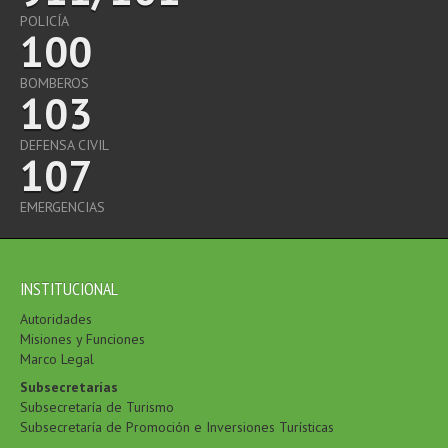
POLICÍA
100
BOMBEROS
103
DEFENSA CIVIL
107
EMERGENCIAS
INSTITUCIONAL
Autoridades
Misiones y Funciones
Marco Legal
Subsecretarías
Subsecretaría de Turismo
Subsecretaría de Promoción e Inversiones Turísticas