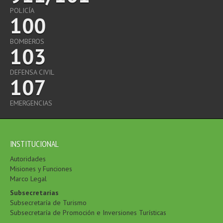
POLICÍA
100
BOMBEROS
103
DEFENSA CIVIL
107
EMERGENCIAS
INSTITUCIONAL
Autoridades
Misiones y Funciones
Marco Legal
Subsecretarías
Subsecretaría de Turismo
Subsecretaría de Promoción e Inversiones Turísticas