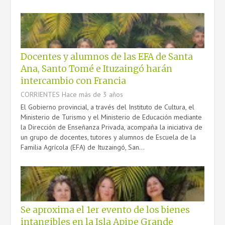
Docentes y alumnos de las EFA de Santa
Ana, Santo Tomé e Ituzaingó harán
intercambio con Francia
CORRIENTES
Hace más de 3 años
El Gobierno provincial, a través del Instituto de Cultura, el
Ministerio de Turismo y el Ministerio de Educación mediante
la Dirección de Enseñanza Privada, acompaña la iniciativa de
un grupo de docentes, tutores y alumnos de Escuela de la
Familia Agrícola (EFA) de Ituzaingó, San...
Se aproxima el 1er evento de los bienes
intangibles en la Isla Apipe Grande